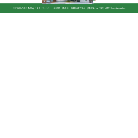
注文住宅の夢と希望をカタチにします。一級建築士事務所 葵建設株式会社（茨城県つくば市）©2019 aoi-kensetsu