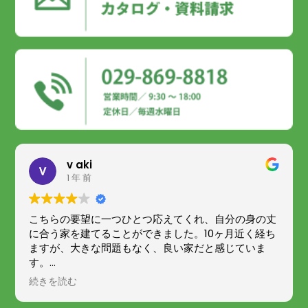
v aki
1 年 前
こちらの要望に一つひとつ応えてくれ、自分の身の丈
に合う家を建てることができました。10ヶ月近く経ち
ますが、大きな問題もなく、良い家だと感じていま
す。
打ち合わせでは決めつけや勝手に進めることなく提案
続きを読む
もしていただき、より良い家にできたと感じていま
す。