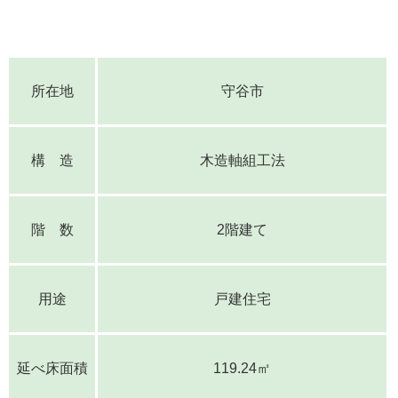
所在地
守谷市
構 造
木造軸組工法
階 数
2階建て
用途
戸建住宅
延べ床面積
119.24㎡