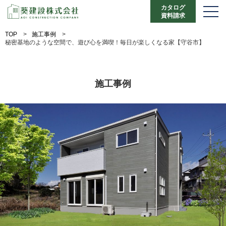
カタログ
資料請求
TOP
>
施工事例
>
秘密基地のような空間で、遊び心を満喫！毎日が楽しくなる家【守谷市】
施工事例