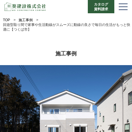
カタログ
資料請求
TOP
>
施工事例
>
回遊型取り間で家事や生活動線がスムーズに動線の良さで毎日の生活がもっと快
適に【つくば市】
施工事例