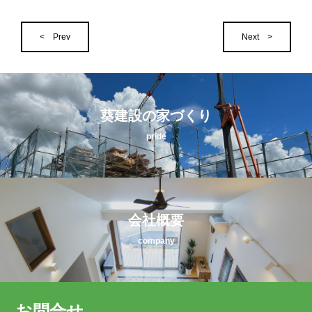
< Prev
Next >
葵建設の家づくり
pride
会社概要
company
お問合せ