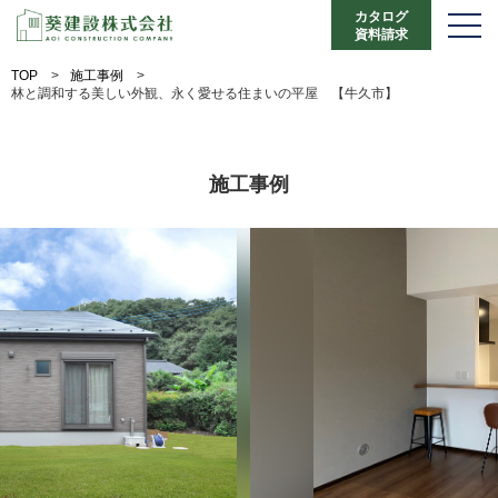
カタログ
資料請求
TOP
>
施工事例
>
林と調和する美しい外観、永く愛せる住まいの平屋 【牛久市】
施工事例